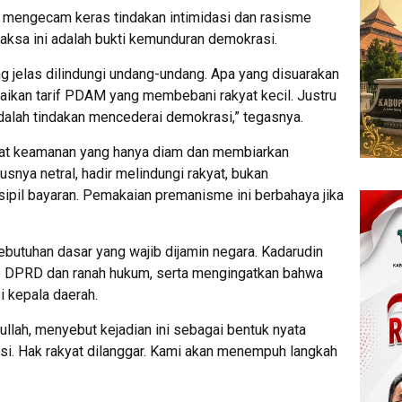
 mengecam keras tindakan intimidasi dan rasisme
aksa ini adalah bukti kemunduran demokrasi.
 jelas dilindungi undang-undang. Apa yang disuarakan
naikan tarif PDAM yang membebani rakyat kecil. Justru
dalah tindakan mencederai demokrasi,” tegasnya.
arat keamanan yang hanya diam dan membiarkan
usnya netral, hadir melindungi rakyat, bukan
ipil bayaran. Pemakaian premanisme ini berbahaya jika
ebutuhan dasar yang wajib dijamin negara. Kadarudin
e DPRD dan ranah hukum, serta mengingatkan bahwa
i kepala daerah.
rullah, menyebut kejadian ini sebagai bentuk nyata
asi. Hak rakyat dilanggar. Kami akan menempuh langkah