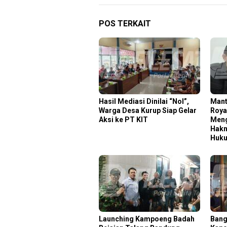
POS TERKAIT
Hasil Mediasi Dinilai “Nol”,
Mant
Warga Desa Kurup Siap Gelar
Roya
Aksi ke PT KIT
Meng
Hakn
Huk
Launching Kampoeng Badah
Bang