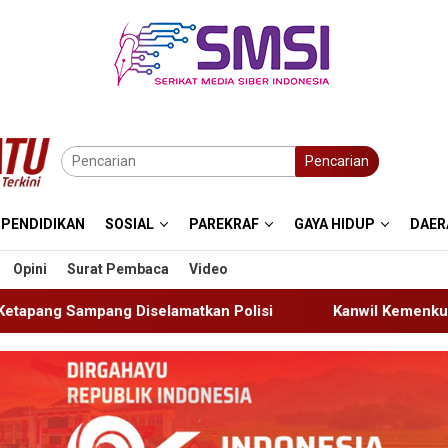
Pencarian
PENDIDIKAN
SOSIAL
PAREKRAF
GAYA HIDUP
DAER
Opini
Surat Pembaca
Video
tkan Polisi
Kanwil Kemenkum Bali Semarakkan Hari Pe