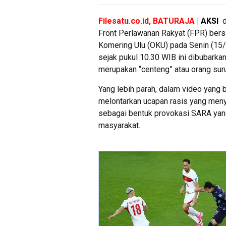
Filesatu.co.id, BATURAJA
| AKSI
d
Front Perlawanan Rakyat (FPR) be
Komering Ulu (OKU) pada Senin (15/9
sejak pukul 10.30 WIB ini dibubark
merupakan “centeng” atau orang sur
Yang lebih parah, dalam video yang 
melontarkan ucapan rasis yang meny
sebagai bentuk provokasi SARA yang
masyarakat.