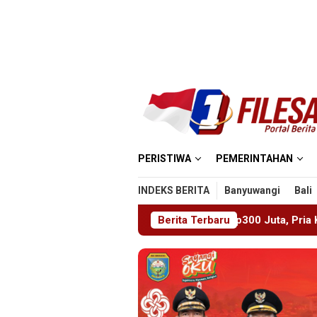
Loncat
ke
konten
PERISTIWA
PEMERINTAHAN
INDEKS BERITA
Banyuwangi
Bali
Hari Gegara Utang Rp300 Juta, Pria Ketapang Sampang Diselama
Berita Terbaru