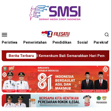
Loncat
ke
konten
Menu
Mobile
Peristiwa
Pemerintahan
Pendidikan
Sosial
Parekraf
 Bali Semarakkan Hari Pengayoman ke-81
Berita Terbaru
Tragedi Pro