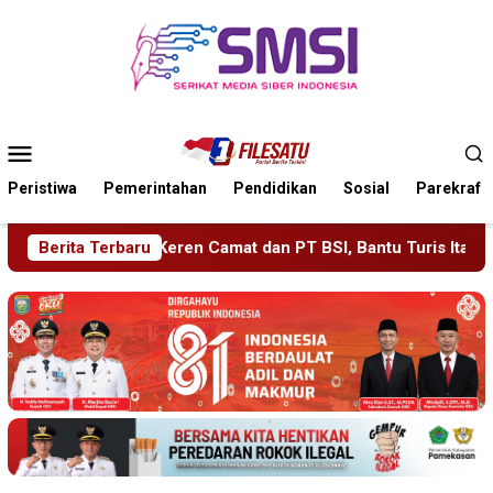
Loncat
ke
konten
Menu
Mobile
Peristiwa
Pemerintahan
Pendidikan
Sosial
Parekraf
SI, Bantu Turis Italia Tersesat di Pulau Merah Banyuwangi
Berita Terbaru