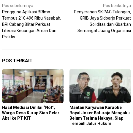
Navigasi
Pos sebelumnya
Pos berikutnya
Pengguna Aplikasi BRImo
Penyerahan SK PAC Tulangan,
pos
Tembus 210.496 Ribu Nasabah,
GRIB Jaya Sidoarjo Perkuat
BRI Cabang Blitar Perkuat
Soliditas dan Kibarkan
Literasi Keuangan Aman Dan
Semangat Juang Organisasi
Praktis
POS TERKAIT
Hasil Mediasi Dinilai “Nol”,
Mantan Karyawan Karaoke
Warga Desa Kurup Siap Gelar
Royal Joker Baturaja Mengaku
Aksi ke PT KIT
Belum Terima Haknya, Siap
Tempuh Jalur Hukum