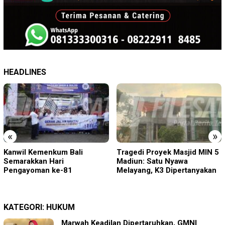
HEADLINES
«
»
Tragedi Proyek Masjid MIN 5
KA BIAS Terhenti, Lima KA
Madiun: Satu Nyawa
Ikut Terdampak, KAI Daop 7
Melayang, K3 Dipertanyakan
Gerak Cepat Pulihkan
Layanan
KATEGORI:
HUKUM
Marwah Keadilan Dipertaruhkan, GMNI