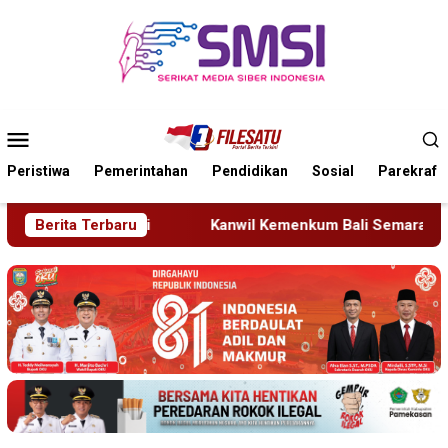
Loncat
ke
konten
Menu
Mobile
Peristiwa
Pemerintahan
Pendidikan
Sosial
Parekraf
anwil Kemenkum Bali Semarakkan Hari Pengayoman ke-81
Berita Terbaru