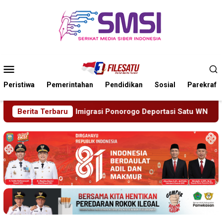
Loncat
ke
konten
Menu
Mobile
Peristiwa
Pemerintahan
Pendidikan
Sosial
Parekraf
Ponorogo Deportasi Satu WN Tiongkok Salahgunakan Ijin Tingga
Berita Terbaru