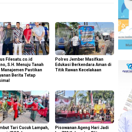
us Filesatu.co.id
Polres Jember Masifkan
no, S.H. Menuju Tanah
Edukasi Berkendara Aman di
, Manajemen Pastikan
Titik Rawan Kecelakaan
yanan Berita Tetap
simal
mbut Tari Cucuk Lampah,
Pisowanan Ageng Hari Jadi