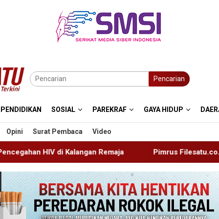
Pencarian
PENDIDIKAN
SOSIAL
PAREKRAF
GAYA HIDUP
DAER
Opini
Surat Pembaca
Video
alangan Remaja
Pimrus Filesatu.co.id Supono, S.H. Men