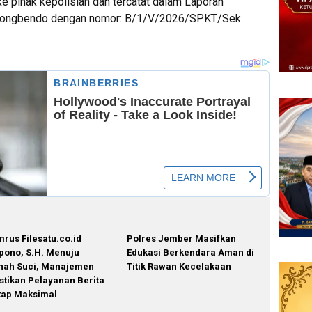
ke pihak kepolisian dan tercatat dalam Laporan
alongbendo dengan nomor: B/1/V/2026/SPKT/Sek
mrus Filesatu.co.id
Polres Jember Masifkan
pono, S.H. Menuju
Edukasi Berkendara Aman di
nah Suci, Manajemen
Titik Rawan Kecelakaan
stikan Pelayanan Berita
tap Maksimal