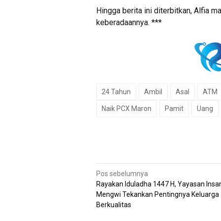
Hingga berita ini diterbitkan, Alfia
keberadaannya. ***
24 Tahun
Ambil
Asal
ATM
Naik PCX Maron
Pamit
Uang
Navigasi
Pos sebelumnya
Rayakan Iduladha 1447 H, Yayasan Insa
pos
Mengwi Tekankan Pentingnya Keluarga
Berkualitas