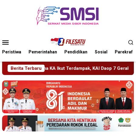
Loncat
ke
konten
Menu
Mobile
Peristiwa
Pemerintahan
Pendidikan
Sosial
Parekraf
t Terdampak, KAI Daop 7 Gerak Cepat Pulihkan Layanan
Berita Terbaru