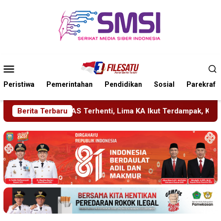
Loncat
ke
konten
Menu
Mobile
Peristiwa
Pemerintahan
Pendidikan
Sosial
Parekraf
, Lima KA Ikut Terdampak, KAI Daop 7 Gerak Cepat Pulihkan L
Berita Terbaru