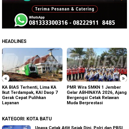
HEADLINES
«
»
PMR Wira SMKN 1 Jember
Imigrasi Ponorogo Deportasi
Gelar ABHINAYA 2026, Ajang
Satu WN Tiongkok
Bergengsi Cetak Relawan
Salahgunakan Ijin Tinggal
Muda Berprestasi
KATEGORI:
KOTA BATU
Upaya Cetak Atlit Sejak Dini, Polri dan PBSI