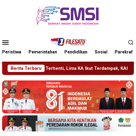
Loncat
ke
konten
Menu
Mobile
Peristiwa
Pemerintahan
Pendidikan
Sosial
Parekraf
ima KA Ikut Terdampak, KAI Daop 7 Gerak Cepat Pulihkan Layan
Berita Terbaru