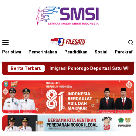
Loncat
ke
konten
Menu
Mobile
Peristiwa
Pemerintahan
Pendidikan
Sosial
Parekraf
grasi Ponorogo Deportasi Satu WN Tiongkok Salahgunakan Ijin 
Berita Terbaru