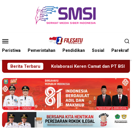
Loncat
ke
konten
Menu
Mobile
Peristiwa
Pemerintahan
Pendidikan
Sosial
Parekraf
si Keren Camat dan PT BSI, Bantu Turis Italia Tersesat di Pul
Berita Terbaru