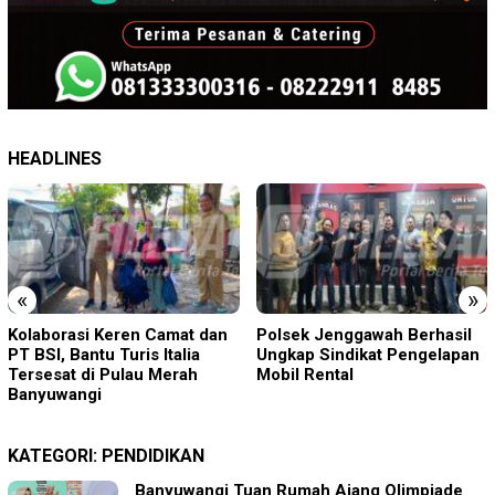
HEADLINES
«
»
Polsek Jenggawah Berhasil
DPK Porong Didampingi DPD
Ungkap Sindikat Pengelapan
Sidoarjo Datangi Inspektorat
Mobil Rental
Tindaklanjuti Laporan Desa
Ngaban
KATEGORI:
PENDIDIKAN
Banyuwangi Tuan Rumah Ajang Olimpiade