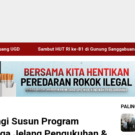
HUT RI ke-81 di Gunung Sanggabuana, KPU Karawang Jaga Sta
PALIN
gi Susun Program
rga Jelang Pengukuhan &