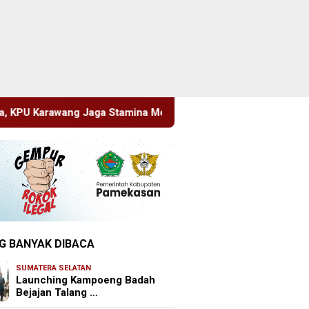
mina Menuju Pemilu 2029
Perkenalkan Diri Lewat Safa
G BANYAK DIBACA
SUMATERA SELATAN
Launching Kampoeng Badah
Bejajan Talang …