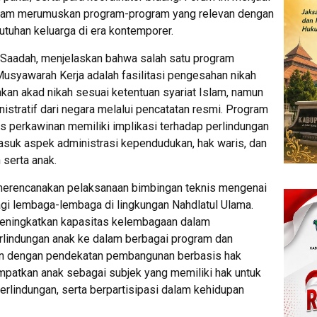
alam merumuskan program-program yang relevan dengan
tuhan keluarga di era kontemporer.
 Saadah, menjelaskan bahwa salah satu program
Musyawarah Kerja adalah fasilitasi pengesahan nikah
kan akad nikah sesuai ketentuan syariat Islam, namun
tratif dari negara melalui pencatatan resmi. Program
tas perkawinan memiliki implikasi terhadap perlindungan
masuk aspek administrasi kependudukan, hak waris, dan
serta anak.
 merencanakan pelaksanaan bimbingan teknis mengenai
gi lembaga-lembaga di lingkungan Nahdlatul Ulama.
meningkatkan kapasitas kelembagaan dalam
erlindungan anak ke dalam berbagai program dan
jalan dengan pendekatan pembangunan berbasis hak
patkan anak sebagai subjek yang memiliki hak untuk
lindungan, serta berpartisipasi dalam kehidupan