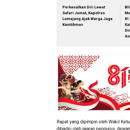
Perkenalkan Diri Lewat
Bl
Safari Jumat, Kapolres
Me
Lumajang Ajak Warga Jaga
81
Kamtibmas
Ka
Di
As
Rapat yang dipimpin oleh Wakil Ket
dihadiri oleh jajaran pengurus, dewan