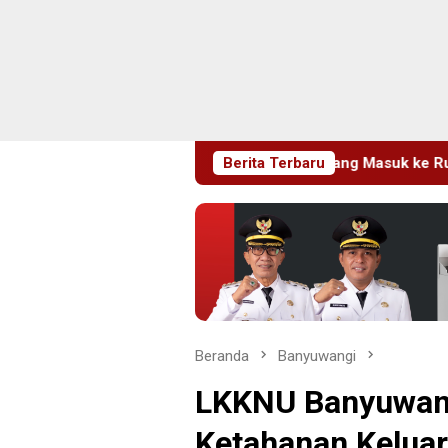
rtawan Sempat Terhalang Masuk ke Ruang UGD
Berita Terbaru
Sambut 
Beranda
Banyuwangi
LKKNU Banyuwan
Ketahanan Kelua