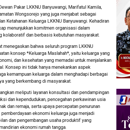
t Dewan Pakar LKKNU Banyuwangi, Marifatul Kamila,
amatan Wongsorejo yang juga menjabat sebagai
dan Ketahanan Keluarga LKKNU Banyuwangi. Kehadiran
gkap menunjukkan komitmen organisasi dalam
 kolaboratif dan berbasis kebutuhan masyarakat.
at menegaskan bahwa seluruh program LKKNU
atan konsep *Keluarga Maslahah*, yaitu keluarga yang
, ekonomi, dan kesehatan yang memadai untuk menjalankan
mal. Konsep ini tidak hanya menekankan aspek
 juga kemampuan keluarga dalam menghadapi berbagai
aya yang berkembang di masyarakat.
ngkan meliputi layanan konsultasi dan pendampingan
uksi dan kependudukan, pencegahan perkawinan usia
nak dan remaja, serta upaya percepatan penurunan
pek pemberdayaan ekonomi keluarga juga menjadi
mpilan dan pengembangan usaha produktif yang
andirian ekonomi rumah tangga.