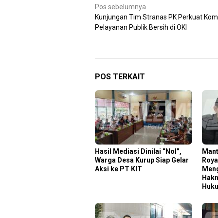
Navigasi
Pos sebelumnya
Kunjungan Tim Stranas PK Perkuat Ko
pos
Pelayanan Publik Bersih di OKI
POS TERKAIT
Hasil Mediasi Dinilai “Nol”,
Mant
Warga Desa Kurup Siap Gelar
Roya
Aksi ke PT KIT
Meng
Hakn
Huk