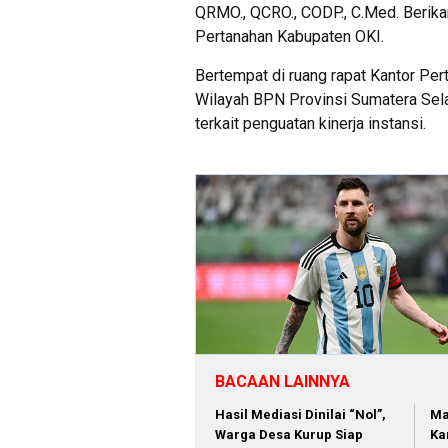
QRMO., QCRO., CODP., C.Med. Berika
Pertanahan Kabupaten OKI.
​Bertempat di ruang rapat Kantor Pe
Wilayah BPN Provinsi Sumatera Sela
terkait penguatan kinerja instansi.
BACAAN LAINNYA
Hasil Mediasi Dinilai “Nol”,
Ma
Warga Desa Kurup Siap
Ka