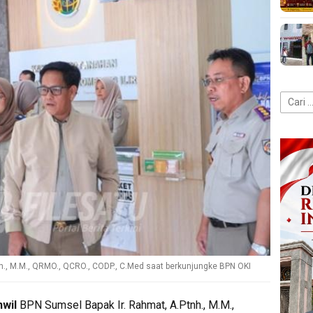
Cari
untuk:
h., M.M., QRMO., QCRO., CODP., C.Med saat berkunjungke BPN OKI
wil
BPN Sumsel Bapak Ir. Rahmat, A.Ptnh., M.M.,