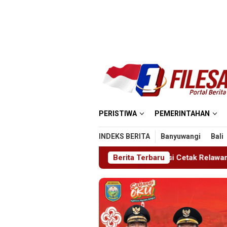
Loncat
ke
konten
PERISTIWA
PEMERINTAHAN
INDEKS BERITA
Banyuwangi
Bali
, Ajang Bergengsi Cetak Relawan Muda Berprestasi
Berita Terbaru
I