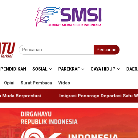
Pencarian
PENDIDIKAN
SOSIAL
PAREKRAF
GAYA HIDUP
DAER
Opini
Surat Pembaca
Video
migrasi Ponorogo Deportasi Satu WN Tiongkok Salahgunakan Iji