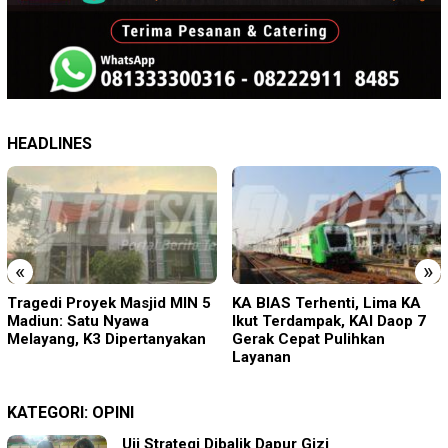
HEADLINES
«
»
KA BIAS Terhenti, Lima KA
PMR Wira SMKN 1 Jember
Ikut Terdampak, KAI Daop 7
Gelar ABHINAYA 2026, Ajang
Gerak Cepat Pulihkan
Bergengsi Cetak Relawan
Layanan
Muda Berprestasi
KATEGORI:
OPINI
Uji Strategi Dibalik Dapur Gizi