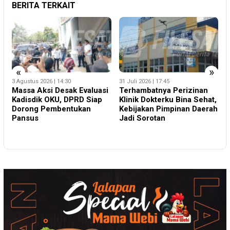
BERITA TERKAIT
«
»
3 Agustus 2026 | 14:30
31 Juli 2026 | 17:45
3
Massa Aksi Desak Evaluasi
Terhambatnya Perizinan
‎
Kadisdik OKU, DPRD Siap
Klinik Dokterku Bina Sehat,
P
ng
Dorong Pembentukan
Kebijakan Pimpinan Daerah
B
Pansus
Jadi Sorotan
M