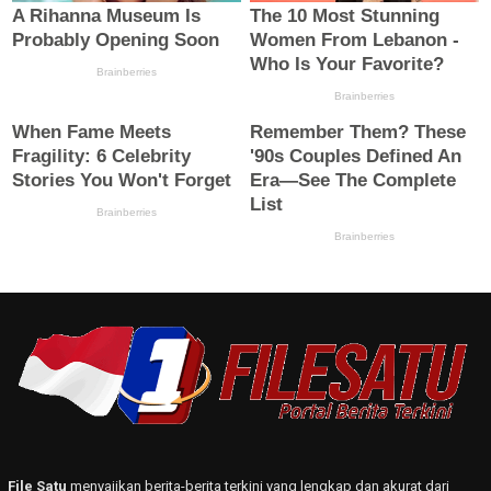
File Satu
menyajikan berita-berita terkini yang lengkap dan akurat dari