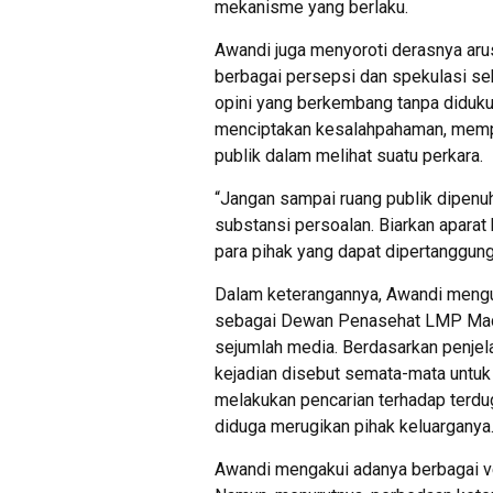
mekanisme yang berlaku.
Awandi juga menyoroti derasnya arus
berbagai persepsi dan spekulasi se
opini yang berkembang tanpa didukun
menciptakan kesalahpahaman, mempe
publik dalam melihat suatu perkara.
“Jangan sampai ruang publik dipenu
substansi persoalan. Biarkan aparat 
para pihak yang dapat dipertanggun
Dalam keterangannya, Awandi meng
sebagai Dewan Penasehat LMP Mada 
sejumlah media. Berdasarkan penjela
kejadian disebut semata-mata untuk
melakukan pencarian terhadap terd
diduga merugikan pihak keluarganya
Awandi mengakui adanya berbagai ve