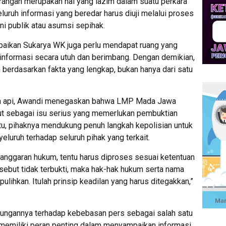
angan merupakan hal yang lazim dalam suatu perkara
luruh informasi yang beredar harus diuji melalui proses
ni publik atau asumsi sepihak.
ampaikan Sukarya WK juga perlu mendapat ruang yang
nformasi secara utuh dan berimbang. Dengan demikian,
n berdasarkan fakta yang lengkap, bukan hanya dari satu
ata api, Awandi menegaskan bahwa LMP Mada Jawa
t sebagai isu serius yang memerlukan pembuktian
 itu, pihaknya mendukung penuh langkah kepolisian untuk
luruh terhadap seluruh pihak yang terkait.
nggaran hukum, tentu harus diproses sesuai ketentuan
rsebut tidak terbukti, maka hak-hak hukum serta nama
pulihkan. Itulah prinsip keadilan yang harus ditegakkan,”
kungannya terhadap kebebasan pers sebagai salah satu
 memiliki peran penting dalam menyampaikan informasi