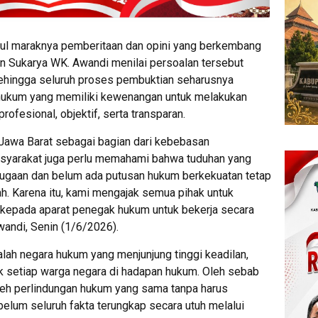
ul maraknya pemberitaan dan opini yang berkembang
an Sukarya WK. Awandi menilai persoalan tersebut
ehingga seluruh proses pembuktian seharusnya
hukum yang memiliki kewenangan untuk melakukan
rofesional, objektif, serta transparan.
awa Barat sebagai bagian dari kebebasan
yarakat juga perlu memahami bahwa tuduhan yang
dugaan dan belum ada putusan hukum berkekuatan tetap
. Karena itu, kami mengajak semua pihak untuk
 kepada aparat penegak hukum untuk bekerja secara
wandi, Senin (1/6/2026).
ah negara hukum yang menjunjung tinggi keadilan,
k setiap warga negara di hadapan hukum. Oleh sebab
oleh perlindungan hukum yang sama tanpa harus
lum seluruh fakta terungkap secara utuh melalui