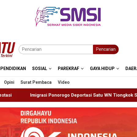
Pencarian
PENDIDIKAN
SOSIAL
PAREKRAF
GAYA HIDUP
DAER
Opini
Surat Pembaca
Video
rogo Deportasi Satu WN Tiongkok Salahgunakan Ijin Tinggal