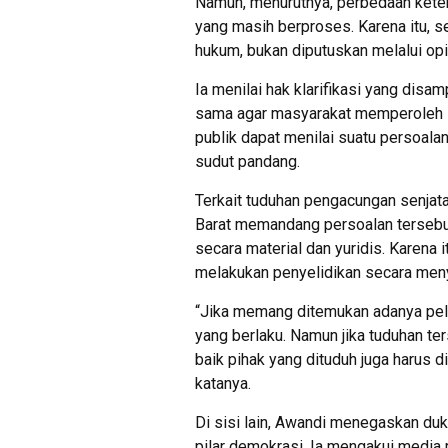
Namun, menurutnya, perbedaan keter
yang masih berproses. Karena itu, se
hukum, bukan diputuskan melalui opi
Ia menilai hak klarifikasi yang dis
sama agar masyarakat memperoleh i
publik dapat menilai suatu persoala
sudut pandang.
Terkait tuduhan pengacungan senj
Barat memandang persoalan tersebu
secara material dan yuridis. Karena
melakukan penyelidikan secara menye
“Jika memang ditemukan adanya pela
yang berlaku. Namun jika tuduhan te
baik pihak yang dituduh juga harus di
katanya.
Di sisi lain, Awandi menegaskan du
pilar demokrasi. Ia mengakui media