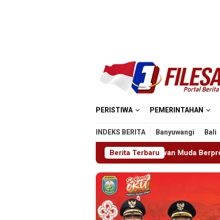
Loncat
ke
konten
PERISTIWA
PEMERINTAHAN
INDEKS BERITA
Banyuwangi
Bali
engsi Cetak Relawan Muda Berprestasi
Berita Terbaru
Imigrasi Pono