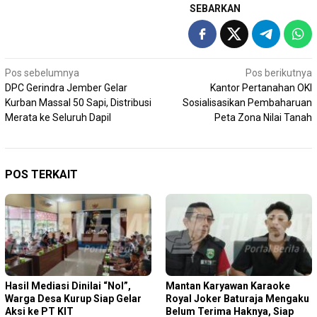
SEBARKAN
Navigasi
Pos sebelumnya
Pos berikutnya
DPC Gerindra Jember Gelar
Kantor Pertanahan OKI
pos
Kurban Massal 50 Sapi, Distribusi
Sosialisasikan Pembaharuan
Merata ke Seluruh Dapil
Peta Zona Nilai Tanah
POS TERKAIT
Hasil Mediasi Dinilai “Nol”,
Mantan Karyawan Karaoke
Warga Desa Kurup Siap Gelar
Royal Joker Baturaja Mengaku
Aksi ke PT KIT
Belum Terima Haknya, Siap