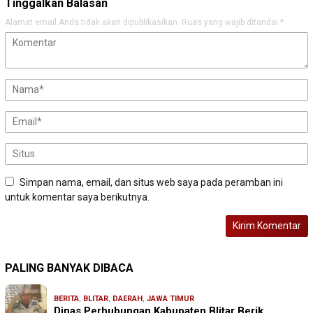
Tinggalkan Balasan
Alamat email Anda tidak akan dipublikasikan.
Ruas yang wajib ditandai
*
Simpan nama, email, dan situs web saya pada peramban ini
untuk komentar saya berikutnya.
PALING BANYAK DIBACA
BERITA
,
BLITAR
,
DAERAH
,
JAWA TIMUR
Dinas Perhubungan Kabupaten Blitar Berik…