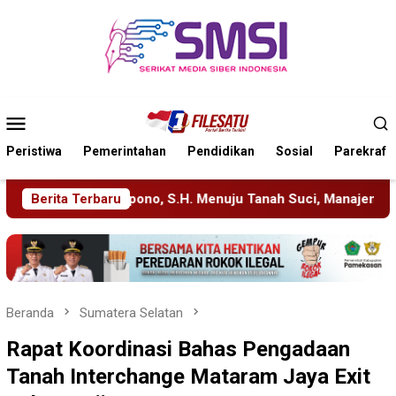
Loncat
ke
konten
Menu
Mobile
Peristiwa
Pemerintahan
Pendidikan
Sosial
Parekraf
Menuju Tanah Suci, Manajemen Pastikan Pelayanan Berita Tetap
Berita Terbaru
Beranda
Sumatera Selatan
Rapat Koordinasi Bahas Pengadaan
Tanah Interchange Mataram Jaya Exit