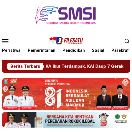
Loncat
ke
konten
Menu
Mobile
Peristiwa
Pemerintahan
Pendidikan
Sosial
Parekraf
Terdampak, KAI Daop 7 Gerak Cepat Pulihkan Layanan
Berita Terbaru
PM