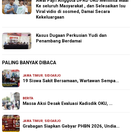
Awal Pajri Anggota DPRD OKU Meminta Maaf
Ke seluruh Masyarakat , dan Selesaikan Isu
Viral vidio di sosmed, Damai Secara
Kekeluargaan
Kasus Dugaan Perkusian Yudi dan
Penambang Berdamai
PALING BANYAK DIBACA
JAWA TIMUR
,
SIDOARJO
19 Siswa Sakit Bersamaan, Wartawan Sempa…
BERITA
Massa Aksi Desak Evaluasi Kadisdik OKU, …
JAWA TIMUR
,
SIDOARJO
Grabagan Siapkan Gebyar PHBN 2026, Undia…