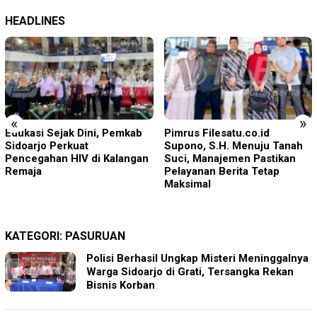
HEADLINES
«
»
Pimrus Filesatu.co.id
Torehan Gemilang PT BSI: 25
Supono, S.H. Menuju Tanah
Juta Jam Kerja Bebas LTI
Suci, Manajemen Pastikan
Pelayanan Berita Tetap
Maksimal
KATEGORI:
PASURUAN
Polisi Berhasil Ungkap Misteri Meninggalnya
Warga Sidoarjo di Grati, Tersangka Rekan
Bisnis Korban