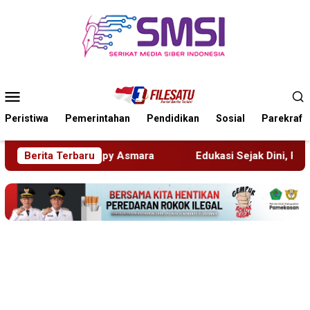
Loncat
ke
konten
Menu
Mobile
Peristiwa
Pemerintahan
Pendidikan
Sosial
Parekraf
Berita Terbaru
Edukasi Sejak Dini, Pemkab Sidoarjo Perkuat Pencega