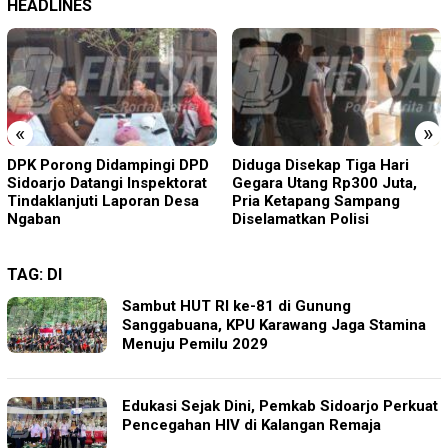
HEADLINES
«
»
Diduga Disekap Tiga Hari
Dugaan Penyelewengan Dana
Gegara Utang Rp300 Juta,
Desa Sonok 2023–2025
Pria Ketapang Sampang
Disorot, Kades: Saya Tidak
Diselamatkan Polisi
Tahu Pos Anggaran Itu
TAG:
DI
Sambut HUT RI ke-81 di Gunung
Sanggabuana, KPU Karawang Jaga Stamina
Menuju Pemilu 2029
Edukasi Sejak Dini, Pemkab Sidoarjo Perkuat
Pencegahan HIV di Kalangan Remaja