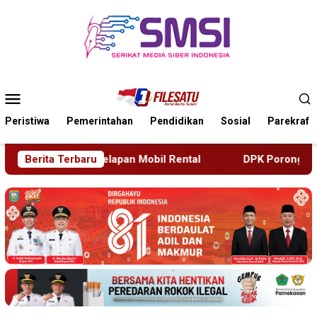
Loncat
ke
konten
Menu
Mobile
Peristiwa
Pemerintahan
Pendidikan
Sosial
Parekraf
ental
Berita Terbaru
DPK Porong Didampingi DPD Sidoarjo Datangi Insp