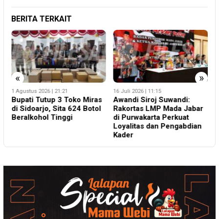
BERITA TERKAIT
«
»
16 Juli 2026 | 11:15
26 Juli 2026 | 12:06
3
Awandi Siroj Suwandi:
Pemkab dan BNN Terus
2
Rakortas LMP Mada Jabar
Berkolaborasi Mencegah
K
di Purwakarta Perkuat
Peredaran Narkoba di
P
Loyalitas dan Pengabdian
Sidoarjo
T
Kader