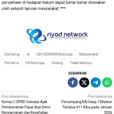
persamaan di hadapan hukum dapat benar-benar dirasakan
oleh seluruh lapisan masyarakat. ***
Dampingi
di
LBH GERADIN Baturaja
Masyarakat
Pertama
PN Baturaja
Sidang
Tidak Mampu
SEBARKAN
Navigasi
Pos sebelumnya
Pos berikutnya
Komisi C DPRD Sidoarjo Ajak
Penumpang KAI Daop 7 Madiun
pos
Pembenahan Pasar Ikan Demi
Tembus 411 Ribu pada Januari
Kenyamanan dan Kesehatan
2026