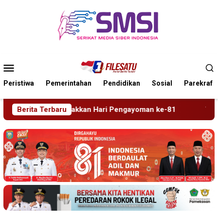
Loncat
ke
konten
Menu
Mobile
Peristiwa
Pemerintahan
Pendidikan
Sosial
Parekraf
engayoman ke-81
Berita Terbaru
Tragedi Proyek Masjid MIN 5 Madiun: 