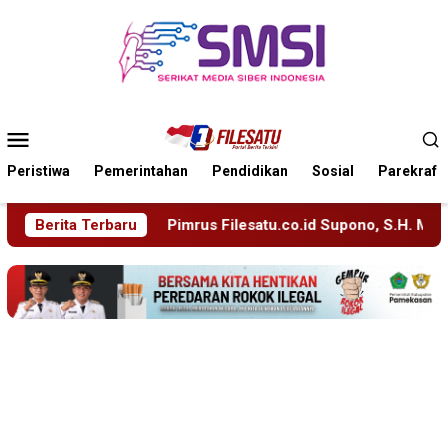
Loncat
ke
konten
Menu
Mobile
Peristiwa
Pemerintahan
Pendidikan
Sosial
Parekraf
rus Filesatu.co.id Supono, S.H. Menuju Tanah Suci, Manajemen
Berita Terbaru