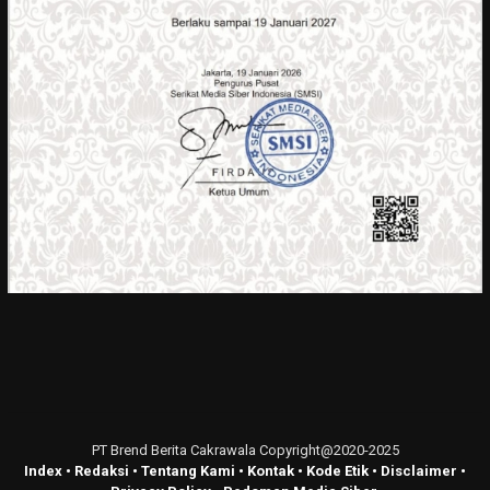
PT Brend Berita Cakrawala Copyright@2020-2025
Index
•
Redaksi
•
Tentang Kami
•
Kontak
•
Kode Etik
•
Disclaimer
•