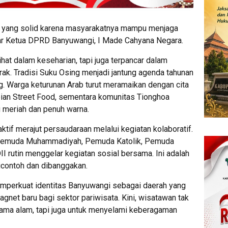
 yang solid karena masyarakatnya mampu menjaga
jar Ketua DPRD Banyuwangi, I Made Cahyana Negara.
lihat dalam keseharian, tapi juga terpancar dalam
ak. Tradisi Suku Osing menjadi jantung agenda tahunan
g. Warga keturunan Arab turut meramaikan dengan cita
bian Street Food, sementara komunitas Tionghoa
 meriah dan penuh warna.
aktif merajut persaudaraan melalui kegiatan kolaboratif.
 Pemuda Muhammadiyah, Pemuda Katolik, Pemuda
 rutin menggelar kegiatan sosial bersama. Ini adalah
icontoh dan dibanggakan.
memperkuat identitas Banyuwangi sebagai daerah yang
magnet baru bagi sektor pariwisata. Kini, wisatawan tak
ama alam, tapi juga untuk menyelami keberagaman