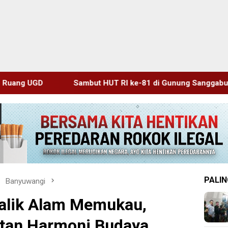
t HUT RI ke-81 di Gunung Sanggabuana, KPU Karawang Jaga 
PALIN
Banyuwangi
Balik Alam Memukau,
tan Harmoni Budaya