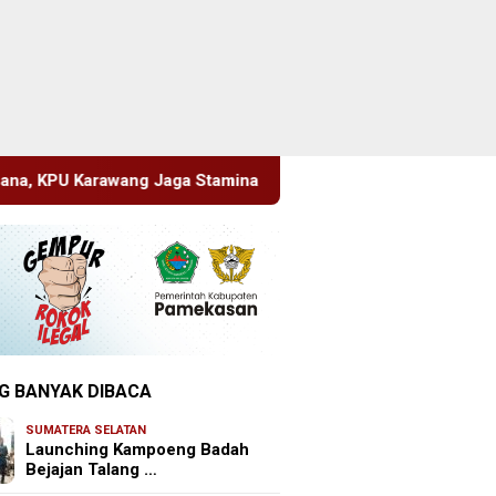
Stamina Menuju Pemilu 2029
Perkenalkan Diri Lewat Sa
G BANYAK DIBACA
SUMATERA SELATAN
Launching Kampoeng Badah
Bejajan Talang …