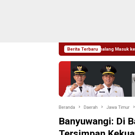
 Wartawan Sempat Terhalang Masuk ke Ruang UGD
Berita Terbaru
Sambu
Beranda
Daerah
Jawa Timur
Banyuwangi: Di 
Tersimpan Kekua