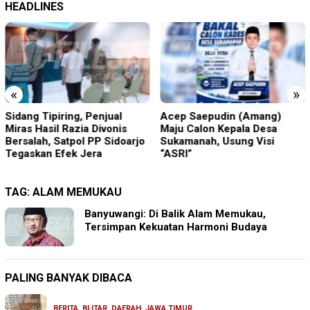
HEADLINES
«
»
Sidang Tipiring, Penjual
Acep Saepudin (Amang)
Miras Hasil Razia Divonis
Maju Calon Kepala Desa
Bersalah, Satpol PP Sidoarjo
Sukamanah, Usung Visi
Tegaskan Efek Jera
“ASRI”
TAG:
ALAM MEMUKAU
Banyuwangi: Di Balik Alam Memukau,
Tersimpan Kekuatan Harmoni Budaya
PALING BANYAK DIBACA
BERITA
,
BLITAR
,
DAERAH
,
JAWA TIMUR