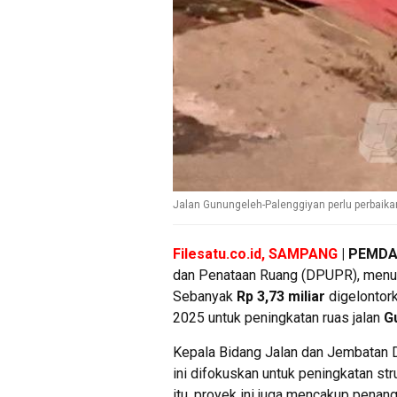
Jalan Gunungeleh-Palenggiyan perlu perbaika
Filesatu.co.id, SAMPANG
| PEMD
dan Penataan Ruang (DPUPR), menunj
Sebanyak
Rp 3,73 miliar
digelontor
2025 untuk peningkatan ruas jalan
G
Kepala Bidang Jalan dan Jembata
ini difokuskan untuk peningkatan str
itu, proyek ini juga mencakup penan