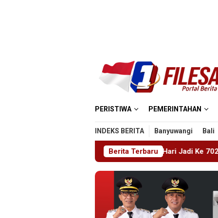
Loncat
ke
konten
PERISTIWA
PEMERINTAHAN
INDEKS BERITA
Banyuwangi
Bali
i HUT RI Ke 81 Dan Hari Jadi Ke 702 Kabupaten Blitar, Dimeria
Berita Terbaru