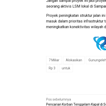
Jangan sampai proyek ini jadi proye
seorang aktivis LSM lokal di Sampa
Proyek peningkatan struktur jalan in
masuk dalam prioritas infrastruktu
meningkatkan konektivitas wilayah
7 Miliar
Alokasikan
Gunungeleh
Rp 3
untuk
Navigasi
Pos sebelumnya
Pencarian Korban Tenggelam Kapal di Se