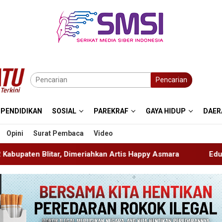
Pencarian
PENDIDIKAN
SOSIAL
PAREKRAF
GAYA HIDUP
DAER
Opini
Surat Pembaca
Video
hkan Artis Happy Asmara
Edukasi Sejak Dini, Pemkab Si