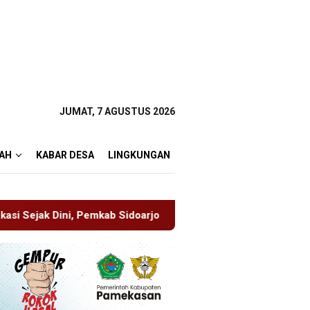
JUMAT, 7 AGUSTUS 2026
AH
KABAR DESA
LINGKUNGAN
doarjo Perkuat Pencegahan HIV di Kalangan Remaja
Pim