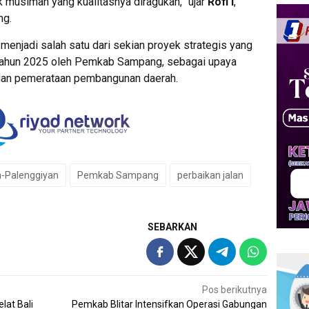
k musiman yang kualitasnya diragukan,” ujar
Rofi’i
,
ng.
i menjadi salah satu dari sekian proyek strategis yang
r tahun 2025 oleh Pemkab Sampang, sebagai upaya
 dan pemerataan pembangunan daerah.
-Palenggiyan
Pemkab Sampang
perbaikan jalan
SEBARKAN
Pos berikutnya
lat Bali
Pemkab Blitar Intensifkan Operasi Gabungan