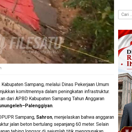
Cari
untuk:
n
A
Kabupaten Sampang, melalui Dinas Pekerjaan Umum
ukkan komitmennya dalam peningkatan infrastruktur.
kan dari APBD Kabupaten Sampang Tahun Anggaran
unungeleh–Palenggiyan
.
n DPUPR Sampang,
Sahron
, menjelaskan bahwa anggaran
uktur jalan beton bertulang sepanjang 60 meter. Selain
ganan tebing longsor di sejumlah titik menggunakan