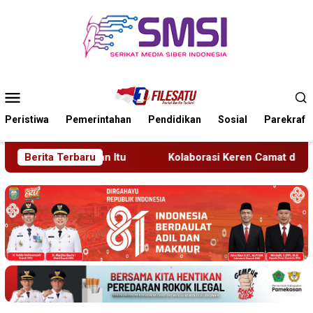
Loncat
ke
konten
Menu
Mobile
Peristiwa
Pemerintahan
Pendidikan
Sosial
Parekraf
Berita Terbaru
Kolaborasi Keren Camat dan PT BSI, Bantu Turis Italia Te