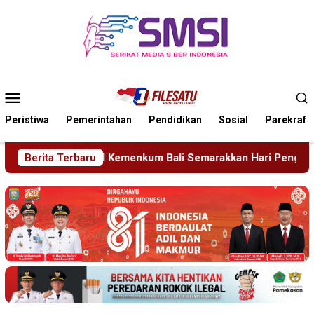
Loncat
ke
konten
Menu
Mobile
Peristiwa
Pemerintahan
Pendidikan
Sosial
Parekraf
i Semarakkan Hari Pengayoman ke-81
Berita Terbaru
Tragedi Proyek M