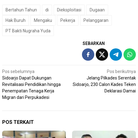
Bertahun Tahun
di
Dieksploitasi
Dugaan
Hak Buruh
Mengaku
Pekerja
Pelanggaran
PT Bakti Nugraha Yuda
SEBARKAN
Navigasi
Pos sebelumnya
Pos berikutnya
Sidoarjo Dapat Dukungan
Jelang Pilkades Serentak
pos
Revitalisasi Pendidikan hingga
Sidoarjo, 230 Calon Kades Teken
Penempatan Tenaga Kerja
Deklarasi Damai
Migran dari Perpukadesi
POS TERKAIT