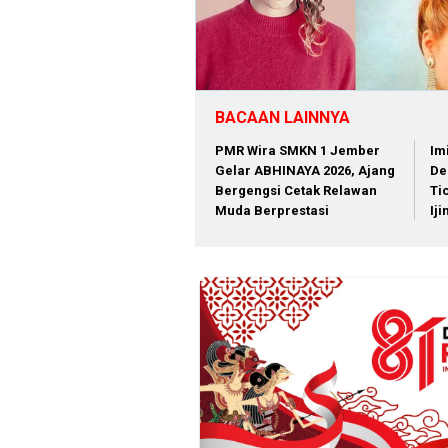
BACAAN LAINNYA
PMR Wira SMKN 1 Jember
Im
Gelar ABHINAYA 2026, Ajang
De
Bergengsi Cetak Relawan
Ti
Muda Berprestasi
Ij