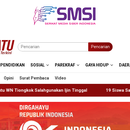
Pencarian
PENDIDIKAN
SOSIAL
PAREKRAF
GAYA HIDUP
DAER
Opini
Surat Pembaca
Video
 Ijin Tinggal
19 Siswa Sakit Bersamaan, Wartawan Se