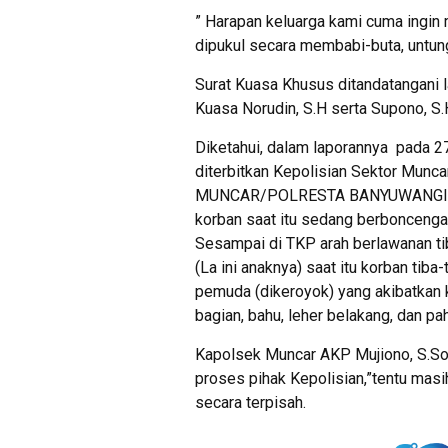
” Harapan keluarga kami cuma ingin 
dipukul secara membabi-buta, untung 
Surat Kuasa Khusus ditandatangani
Kuasa Norudin, S.H serta Supono, S.
Diketahui, dalam laporannya pada 2
diterbitkan Kepolisian Sektor Mu
MUNCAR/POLRESTA BANYUWANGI/P
korban saat itu sedang berboncenga
Sesampai di TKP arah berlawanan tib
(La ini anaknya) saat itu korban ti
pemuda (dikeroyok) yang akibatkan k
bagian, bahu, leher belakang, dan paha
Kapolsek Muncar AKP Mujiono, S.So
proses pihak Kepolisian,”tentu masi
secara terpisah.