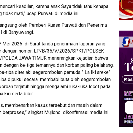
mencari keadilan, karena anak Saya tidak tahu kenapa
tidak mati,” ucap Purwati di media ini.
 langsung oleh Pemberi Kuasa Purwati dan Penerima
H di Banyuwangi.
7 Mei 2026 di Surat tanda penerimaan laporan yang
ncar dengan nomor: LP/B/35/V/2026/SPKT/POLSEK
OLDA JAWA TIMUR menerangkan kejadian bahwa
n dengan ke-tiga temannya dan korban paling belakang.
a-tiba diteriaki segerombolan pemuda ” La Iki areke”
ba-tiba dipukul secara membabi buta oleh segerombolan
orban terjatuh hingga mengalami luka-luka lecet pada
 kiri serta bibir.
s, membenarkan kasus tersebut dan masih dalam
h berproses,” singkat Mujiono dikonfirmasi media ini