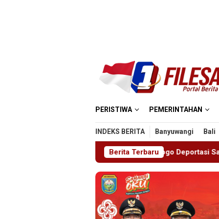
Loncat
ke
konten
PERISTIWA
PEMERINTAHAN
INDEKS BERITA
Banyuwangi
Bali
Imigrasi Ponorogo Deportasi Satu WN Tiongkok Salahgunakan
Berita Terbaru