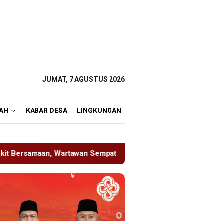
JUMAT, 7 AGUSTUS 2026
AH
KABAR DESA
LINGKUNGAN
mpat Terhalang Masuk ke Ruang UGD
Sambut HUT RI ke