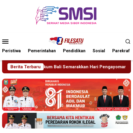
Loncat
ke
konten
Menu
Mobile
Peristiwa
Pemerintahan
Pendidikan
Sosial
Parekraf
an Hari Pengayoman ke-81
Berita Terbaru
Tragedi Proyek Masjid MIN 