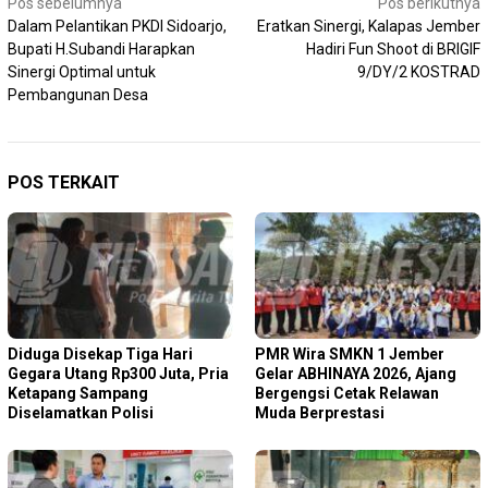
Navigasi
Pos sebelumnya
Pos berikutnya
Dalam Pelantikan PKDI Sidoarjo,
Eratkan Sinergi, Kalapas Jember
pos
Bupati H.Subandi Harapkan
Hadiri Fun Shoot di BRIGIF
Sinergi Optimal untuk
9/DY/2 KOSTRAD
Pembangunan Desa
POS TERKAIT
Diduga Disekap Tiga Hari
PMR Wira SMKN 1 Jember
Gegara Utang Rp300 Juta, Pria
Gelar ABHINAYA 2026, Ajang
Ketapang Sampang
Bergengsi Cetak Relawan
Diselamatkan Polisi
Muda Berprestasi