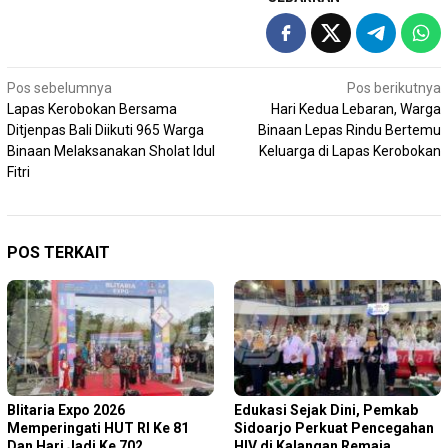
Navigasi
Pos sebelumnya
Pos berikutnya
Lapas Kerobokan Bersama
Hari Kedua Lebaran, Warga
pos
Ditjenpas Bali Diikuti 965 Warga
Binaan Lepas Rindu Bertemu
Binaan Melaksanakan Sholat Idul
Keluarga di Lapas Kerobokan
Fitri
POS TERKAIT
Blitaria Expo 2026
Edukasi Sejak Dini, Pemkab
Memperingati HUT RI Ke 81
Sidoarjo Perkuat Pencegahan
Dan Hari Jadi Ke 702
HIV di Kalangan Remaja