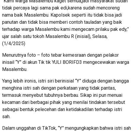
“Kami warga Masalembu kaget semua,jadi masyarakat sudah
tidak percaya lagi sama pak edi,karena sudah mencoreng
nama baik Masalembu. Kapolsek seperti itu tidak bisa jadi
panutan dan tidak bisa memberi contoh tauladan yang baik
terhadap warga Masalembu kami mengecam prilaku pak edy,”
ujar salah satu tokoh Masalembu R (inisial), Selasa,
(1/4/2025)
Menurutnya foto – foto tebar kemesraan dengan pelakor
inisail “Y” di akun Tik tik YULI BORIFD3 mengecewakan warga
Masalembu.
Yang lebih ironis, istri siri berinisial “Y” diduga dengan bangga
menghina istri sah dengan perkataan yang tidak pantas,
termasuk menyebut tubuhnya berbau. Sikap ini pun menuai
kecaman dari berbagai pihak yang menilai tindakan tersebut
sebagai bentuk pelecehan dan ketidakadilan terhadap istri
sah.
Dalam unggahan di TikTok, “Y” mengungkapkan bahwa istri sah