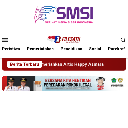
Loncat
ke
konten
Menu
Mobile
Peristiwa
Pemerintahan
Pendidikan
Sosial
Parekraf
appy Asmara
Berita Terbaru
Edukasi Sejak Dini, Pemkab Sidoarjo Perku