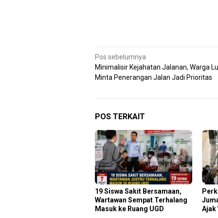
Navigasi
Pos sebelumnya
Minimalisir Kejahatan Jalanan, Warga 
pos
Minta Penerangan Jalan Jadi Prioritas
POS TERKAIT
19 Siswa Sakit Bersamaan,
Perk
Wartawan Sempat Terhalang
Juma
Masuk ke Ruang UGD
Ajak