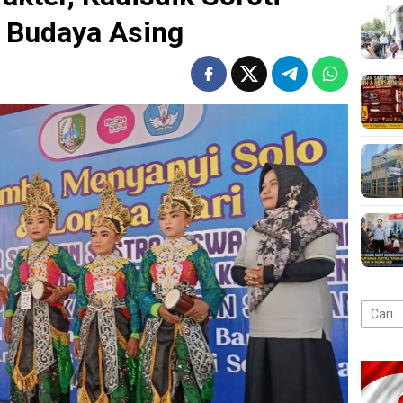
 Budaya Asing
Cari
untuk: