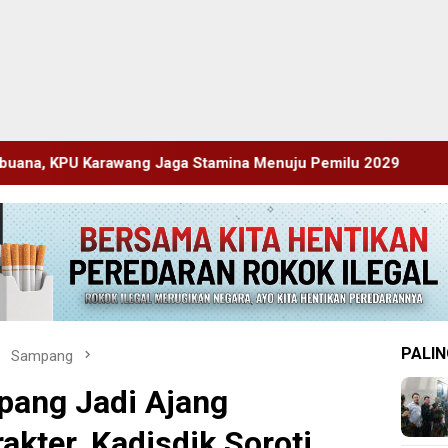
a Stamina Menuju Pemilu 2029
Perkenalkan Diri Lewat
PALIN
Sampang
ang Jadi Ajang
kter, Kadisdik Soroti