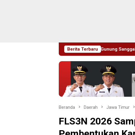
mbut HUT RI ke-81 di Gunung Sanggabuana, KPU Karawang Jag
Berita Terbaru
Beranda
Daerah
Jawa Timur
FLS3N 2026 Samp
Pembentukan Kara