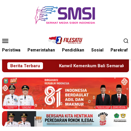
Loncat
ke
konten
Menu
Mobile
Peristiwa
Pemerintahan
Pendidikan
Sosial
Parekraf
Kanwil Kemenkum Bali Semarakkan Hari Pengayoman ke-81
Berita Terbaru