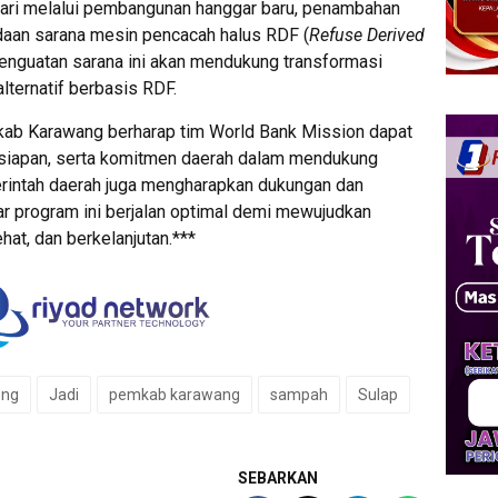
hari melalui pembangunan hanggar baru, penambahan
daan sarana mesin pencacah halus RDF (
Refuse Derived
enguatan sarana ini akan mendukung transformasi
ternatif berbasis RDF.
mkab Karawang berharap tim World Bank Mission dapat
esiapan, serta komitmen daerah dalam mendukung
intah daerah juga mengharapkan dukungan dan
ar program ini berjalan optimal demi mewujudkan
at, dan berkelanjutan.***
eng
Jadi
pemkab karawang
sampah
Sulap
SEBARKAN