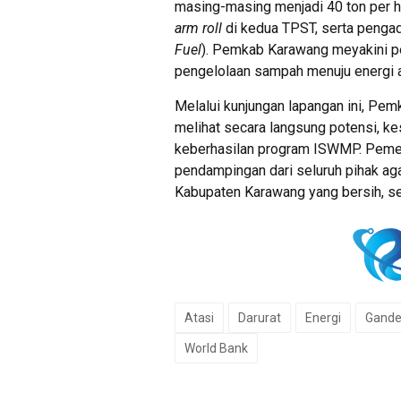
masing-masing menjadi 40 ton per 
arm roll
di kedua TPST, serta penga
Fuel
). Pemkab Karawang meyakini p
pengelolaan sampah menuju energi al
Melalui kunjungan lapangan ini, Pe
melihat secara langsung potensi, k
keberhasilan program ISWMP. Pemer
pendampingan dari seluruh pihak ag
Kabupaten Karawang yang bersih, seh
Atasi
Darurat
Energi
Gand
World Bank