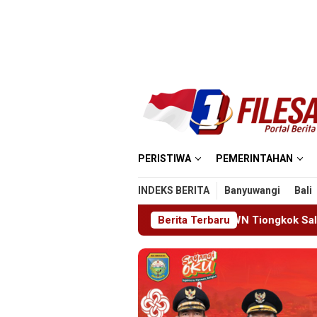
Loncat
ke
konten
PERISTIWA
PEMERINTAHAN
INDEKS BERITA
Banyuwangi
Bali
go Deportasi Satu WN Tiongkok Salahgunakan Ijin Tinggal
Berita Terbaru