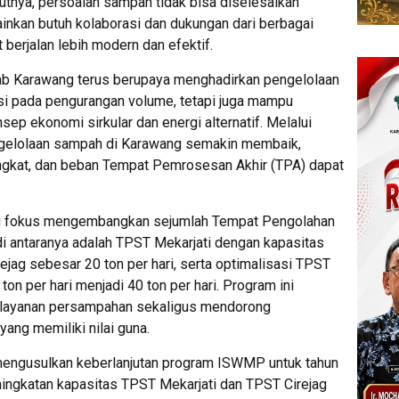
utnya, persoalan sampah tidak bisa diselesaikan
ainkan butuh kolaborasi dan dukungan dari berbagai
 berjalan lebih modern dan efektif.
 Karawang terus berupaya menghadirkan pengelolaan
si pada pengurangan volume, tetapi juga mampu
ep ekonomi sirkular dan energi alternatif. Melalui
ngelolaan sampah di Karawang semakin membaik,
gkat, dan beban Tempat Pemrosesan Akhir (TPA) dapat
g fokus mengembangkan sejumlah Tempat Pengolahan
 antaranya adalah TPST Mekarjati dengan kapasitas
ejag sebesar 20 ton per hari, serta optimalisasi TPST
ton per hari menjadi 40 ton per hari. Program ini
layanan persampahan sekaligus mendorong
ang memiliki nilai guna.
 mengusulkan keberlanjutan program ISWMP untuk tahun
ningkatan kapasitas TPST Mekarjati dan TPST Cirejag