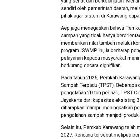
yang sehat dan berkelanjutan. Menur
sendiri oleh pemerintah daerah, mel
pihak agar sistem di Karawang dapat
Aep juga menegaskan bahwa Pemkab
sampah yang tidak hanya berorienta
memberikan nilai tambah melalui kons
program ISWMP ini, ia berharap pe
pelayanan kepada masyarakat menin
berkurang secara signifikan.
Pada tahun 2026, Pemkab Karawan
Sampah Terpadu (TPST). Beberapa di
pengolahan 20 ton per hari, TPST Cir
Jayakerta dari kapasitas eksisting 3 
diharapkan mampu meningkatkan pe
pengolahan sampah menjadi produk y
Selain itu, Pemkab Karawang telah
2027. Rencana tersebut meliputi pe