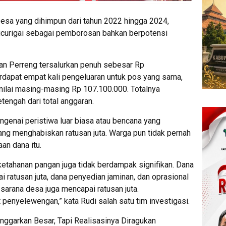
esa yang dihimpun dari tahun 2022 hingga 2024,
icurigai sebagai pemborosan bahkan berpotensi
an Perreng tersalurkan penuh sebesar Rp
erdapat empat kali pengeluaran untuk pos yang sama,
ilai masing-masing Rp 107.100.000. Totalnya
engah dari total anggaran.
ngenai peristiwa luar biasa atau bencana yang
g menghabiskan ratusan juta. Warga pun tidak pernah
aan dana itu.
k ketahanan pangan juga tidak berdampak signifikan. Dana
ratusan juta, dana penyedian jaminan, dan oprasional
sarana desa juga mencapai ratusan juta.
t penyelewengan,” kata Rudi salah satu tim investigasi.
nggarkan Besar, Tapi Realisasinya Diragukan