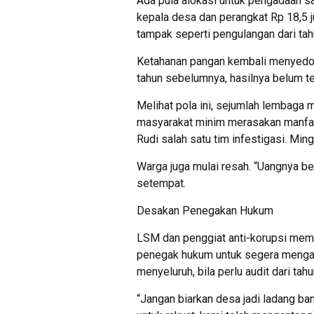
Ada pula alokasi untuk pengadaan sa
kepala desa dan perangkat Rp 18,5 ju
tampak seperti pengulangan dari ta
Ketahanan pangan kembali menyedot
tahun sebelumnya, hasilnya belum ter
Melihat pola ini, sejumlah lembaga mu
masyarakat minim merasakan manfaa
Rudi salah satu tim infestigasi. Ming
Warga juga mulai resah. “Uangnya b
setempat.
Desakan Penegakan Hukum
LSM dan penggiat anti-korupsi mem
penegak hukum untuk segera menga
menyeluruh, bila perlu audit dari tah
“Jangan biarkan desa jadi ladang ban