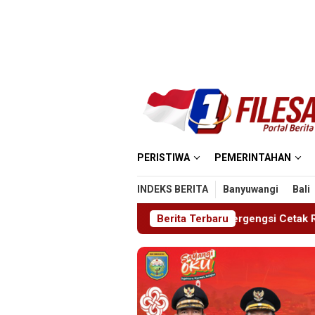
Loncat
ke
konten
PERISTIWA
PEMERINTAHAN
INDEKS BERITA
Banyuwangi
Bali
YA 2026, Ajang Bergengsi Cetak Relawan Muda Berprestasi
Berita Terbaru