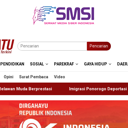
Pencarian
PENDIDIKAN
SOSIAL
PAREKRAF
GAYA HIDUP
DAER
Opini
Surat Pembaca
Video
Imigrasi Ponorogo Deportasi Satu WN Tiongkok Salahgun