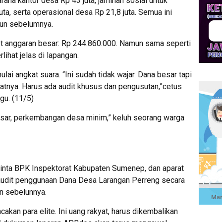
rana kantor desa Rp 43 juta, jaminan sosial untuk
ta, serta operasional desa Rp 21,8 juta. Semua ini
hun sebelumnya.
 anggaran besar: Rp 244.860.000. Namun sama seperti
lihat jelas di lapangan.
lai angkat suara. “Ini sudah tidak wajar. Dana besar tapi
tnya. Harus ada audit khusus dan pengusutan,”cetus
gu. (11/5)
esar, perkembangan desa minim,” keluh seorang warga
inta BPK Inspektorat Kabupaten Sumenep, dan aparat
udit penggunaan Dana Desa Larangan Perreng secara
un sebelunnya.
cakan para elite. Ini uang rakyat, harus dikembalikan