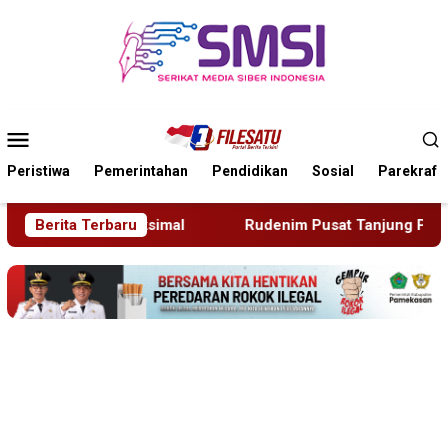
Loncat
ke
konten
Menu
Mobile
Peristiwa
Pemerintahan
Pendidikan
Sosial
Parekraf
enim Pusat Tanjung Pinang Deportasi 25 Warga Negara Vietn
Berita Terbaru