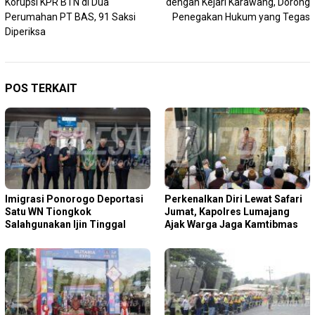
Korupsi KPR BTN di Dua
dengan Kejari Karawang, Dorong
Perumahan PT BAS, 91 Saksi
Penegakan Hukum yang Tegas
Diperiksa
POS TERKAIT
Imigrasi Ponorogo Deportasi
Perkenalkan Diri Lewat Safari
Satu WN Tiongkok
Jumat, Kapolres Lumajang
Salahgunakan Ijin Tinggal
Ajak Warga Jaga Kamtibmas