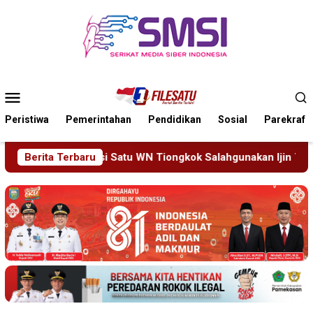
Loncat
ke
konten
Menu
Mobile
Peristiwa
Pemerintahan
Pendidikan
Sosial
Parekraf
kok Salahgunakan Ijin Tinggal
Berita Terbaru
19 Siswa Sakit Bersama