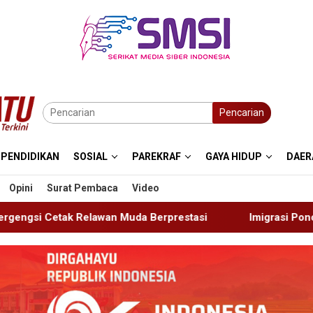
Pencarian
PENDIDIKAN
SOSIAL
PAREKRAF
GAYA HIDUP
DAER
Opini
Surat Pembaca
Video
uda Berprestasi
Imigrasi Ponorogo Deportasi Satu WN 