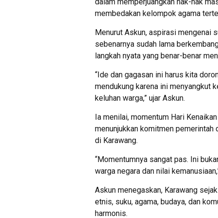
dalam memperjuangkan hak-hak masya
membedakan kelompok agama terte
Menurut Askun, aspirasi mengenai s
sebenarnya sudah lama berkembang 
langkah nyata yang benar-benar men
“Ide dan gagasan ini harus kita doro
mendukung karena ini menyangkut k
keluhan warga,” ujar Askun.
Ia menilai, momentum Hari Kenaikan
menunjukkan komitmen pemerintah d
di Karawang.
“Momentumnya sangat pas. Ini bukan
warga negara dan nilai kemanusiaan,
Askun menegaskan, Karawang sejak 
etnis, suku, agama, budaya, dan ko
harmonis.