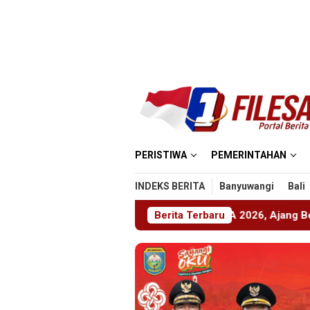
Loncat
ke
konten
PERISTIWA
PEMERINTAHAN
INDEKS BERITA
Banyuwangi
Bali
ber Gelar ABHINAYA 2026, Ajang Bergengsi Cetak Relawan M
Berita Terbaru