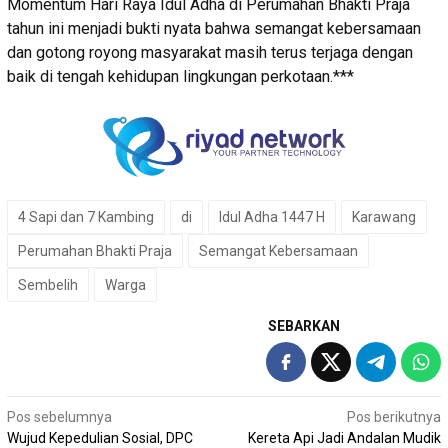
Momentum Hari Raya Idul Adha di Perumahan Bhakti Praja
tahun ini menjadi bukti nyata bahwa semangat kebersamaan
dan gotong royong masyarakat masih terus terjaga dengan
baik di tengah kehidupan lingkungan perkotaan.***
4 Sapi dan 7 Kambing
di
Idul Adha 1447 H
Karawang
Perumahan Bhakti Praja
Semangat Kebersamaan
Sembelih
Warga
SEBARKAN
Navigasi
Pos sebelumnya
Pos berikutnya
Wujud Kepedulian Sosial, DPC
Kereta Api Jadi Andalan Mudik