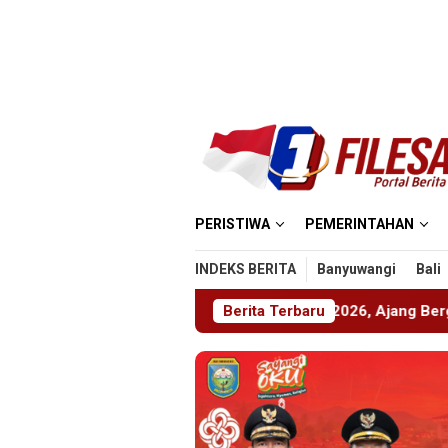
Loncat
ke
konten
PERISTIWA
PEMERINTAHAN
INDEKS BERITA
Banyuwangi
Bali
Gelar ABHINAYA 2026, Ajang Bergengsi Cetak Relawan Muda B
Berita Terbaru