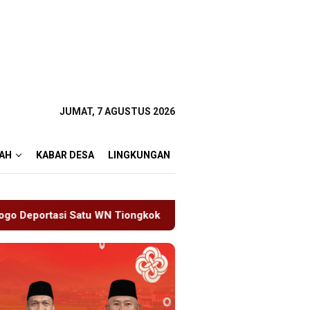
JUMAT, 7 AGUSTUS 2026
AH
KABAR DESA
LINGKUNGAN
kok Salahgunakan Ijin Tinggal
19 Siswa Sakit Bersam