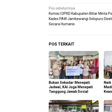
Navigasi
Pos sebelumnya
Komisi I DPRD Kabupaten Blitar Minta P
pos
Kades PAW Jambewangi Selopuro Disel
Secara Humanis
POS TERKAIT
Bukan Sekadar Menepati
Naik
Jadwal, KAI Juga Menepati
Madi
Tanggung Jawab Sosial
Kean