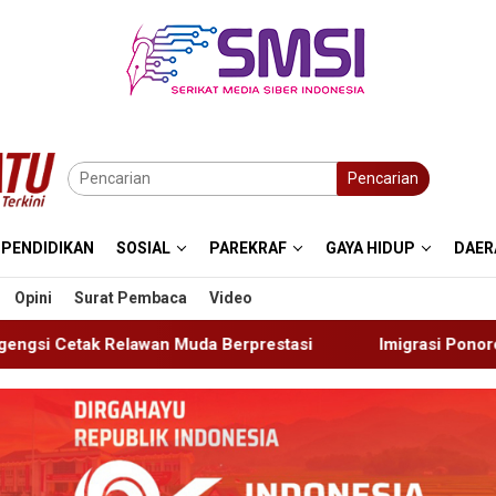
Pencarian
PENDIDIKAN
SOSIAL
PAREKRAF
GAYA HIDUP
DAER
Opini
Surat Pembaca
Video
erprestasi
Imigrasi Ponorogo Deportasi Satu WN Tiong