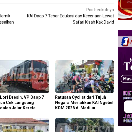
Pos berikutnya
olemik
KAI Daop 7 Tebar Edukasi dan Keceriaan Lewat
esaikan
Safari Kisah Kak David
 Lori Dresin, VP Daop 7
Ratusan Cyclist dari Tujuh
un Cek Langsung
Negara Meriahkan KAI Ngebel
dalan Jalur Kereta
KOM 2026 di Madiun