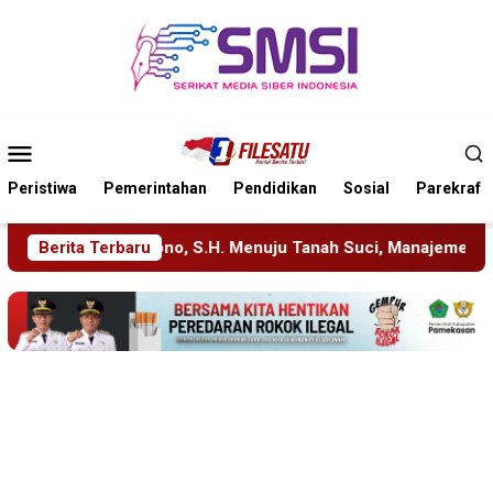
Loncat
ke
konten
Menu
Mobile
Peristiwa
Pemerintahan
Pendidikan
Sosial
Parekraf
u Tanah Suci, Manajemen Pastikan Pelayanan Berita Tetap Maks
Berita Terbaru