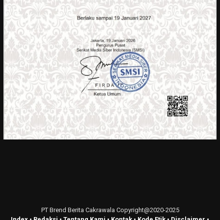
PT Brend Berita Cakrawala Copyright@2020-2025
Index
•
Redaksi
•
Tentang Kami
•
Kontak
•
Kode Etik
•
Disclaimer
•