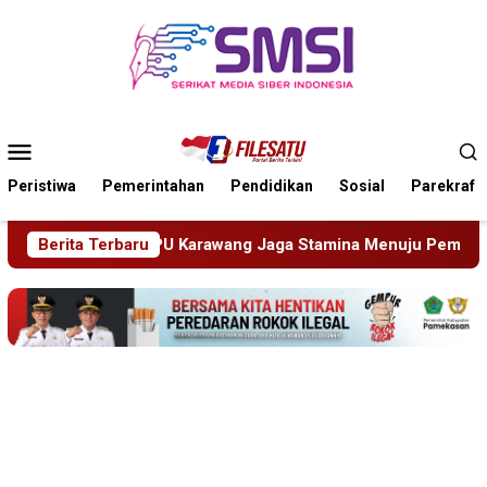
Loncat
ke
konten
Menu
Mobile
Peristiwa
Pemerintahan
Pendidikan
Sosial
Parekraf
ang Jaga Stamina Menuju Pemilu 2029
Berita Terbaru
Perkenalkan Dir