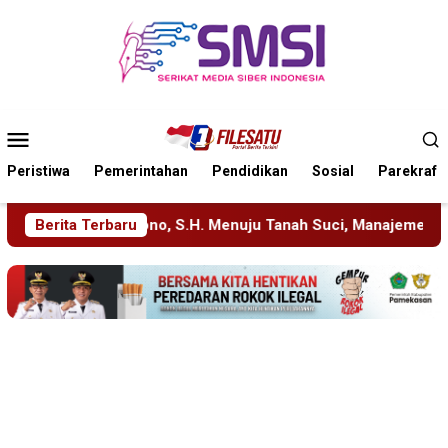
Loncat
ke
konten
Menu
Mobile
Peristiwa
Pemerintahan
Pendidikan
Sosial
Parekraf
.H. Menuju Tanah Suci, Manajemen Pastikan Pelayanan Berita T
Berita Terbaru