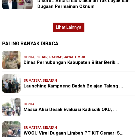
Disorot: Antara Isu Makanan Tak Layak dan
Dugaan Permainan Oknum
Lihat Lainnya
PALING BANYAK DIBACA
BERITA
,
BLITAR
,
DAERAH
,
JAWA TIMUR
Dinas Perhubungan Kabupaten Blitar Berik…
SUMATERA SELATAN
Launching Kampoeng Badah Bejajan Talang …
BERITA
Massa Aksi Desak Evaluasi Kadisdik OKU, …
SUMATERA SELATAN
WOOU Viral Dugaan Limbah PT KIT Cemari S…