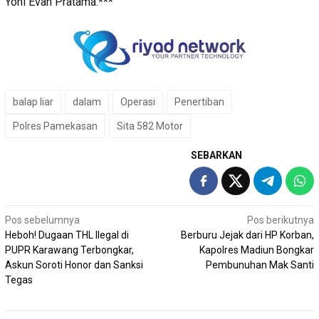
Yoni Evan Pratama.***
balap liar
dalam
Operasi
Penertiban
Polres Pamekasan
Sita 582 Motor
SEBARKAN
Navigasi
Pos sebelumnya
Pos berikutnya
Heboh! Dugaan THL Ilegal di
Berburu Jejak dari HP Korban,
pos
PUPR Karawang Terbongkar,
Kapolres Madiun Bongkar
Askun Soroti Honor dan Sanksi
Pembunuhan Mak Santi
Tegas