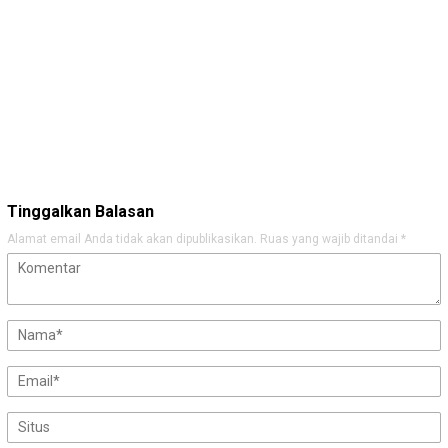
Tinggalkan Balasan
Alamat email Anda tidak akan dipublikasikan.
Ruas yang wajib ditandai
*