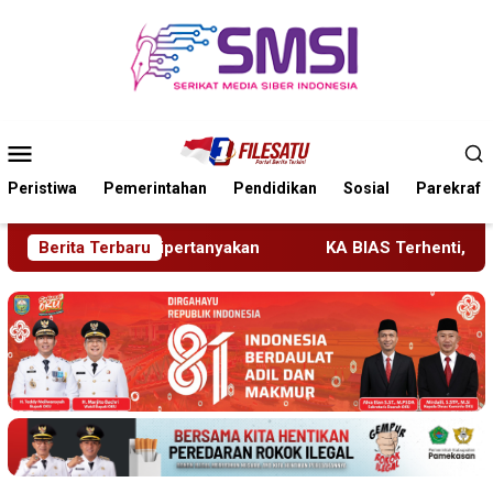
Loncat
ke
konten
Menu
Mobile
Peristiwa
Pemerintahan
Pendidikan
Sosial
Parekraf
KA BIAS Terhenti, Lima KA Ikut Terdampak, KAI Daop 7 Ge
Berita Terbaru