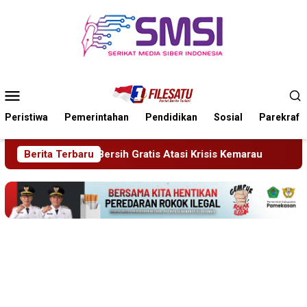
Loncat
ke
konten
Menu
Mobile
Peristiwa
Pemerintahan
Pendidikan
Sosial
Parekraf
tasi Krisis Kemarau
Berita Terbaru
Sidang Tipiring, Penjual Miras Hasi