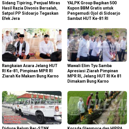
Sidang Tipiring, Penjual Miras
YALPK Group Bagikan 500
Hasil Razia Divonis Bersalah,
Kupon BBM Gratis untuk
Satpol PP Sidoarjo Tegaskan
Pengemudi Ojol di Sidoarjo
Efek Jera
Sambut HUT Ke-81 RI
Rangkaian Acara Jelang HUT
Wawali Elim Tyu Samba
RI Ke-81, Pimpinan MPR RI
Apresiasi Ziarah Pimpinan
Ziarah Ke Makam Bung Karno
MPR RI, Jelang HUT RI Ke 81
Dimakam Bung Karno
‎Diduga Belum Ber-STNK,
Korsda Glenmore dan HIPPA