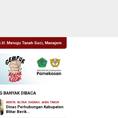
anajemen Pastikan Pelayanan Berita Tetap Maksimal
Rud
G BANYAK DIBACA
BERITA
,
BLITAR
,
DAERAH
,
JAWA TIMUR
Dinas Perhubungan Kabupaten
Blitar Berik…