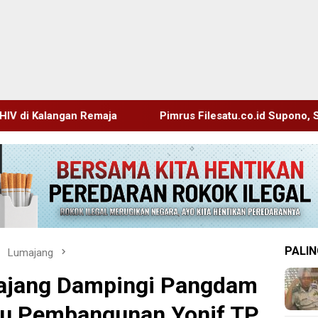
Pimrus Filesatu.co.id Supono, S.H. Menuju Tanah Suci, M
PALIN
Lumajang
ajang Dampingi Pangdam
jau Pembangunan Yonif TP