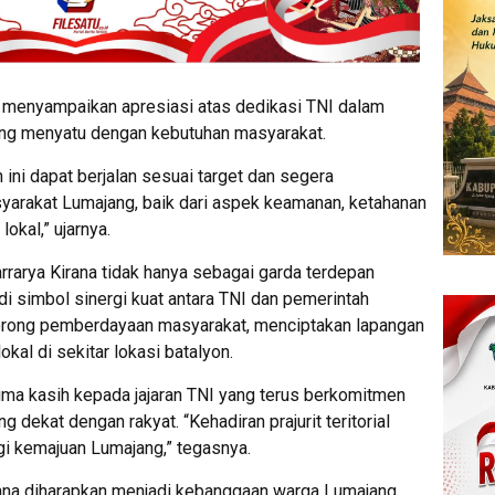
 menyampaikan apresiasi atas dedikasi TNI dalam
ng menyatu dengan kebutuhan masyarakat.
ni dapat berjalan sesuai target dan segera
arakat Lumajang, baik dari aspek keamanan, ketahanan
okal,” ujarnya.
rarya Kirana tidak hanya sebagai garda terdepan
di simbol sinergi kuat antara TNI dan pemerintah
dorong pemberdayaan masyarakat, menciptakan lapangan
kal di sekitar lokasi batalyon.
ma kasih kepada jajaran TNI yang terus berkomitmen
dekat dengan rakyat. “Kehadiran prajurit teritorial
i kemajuan Lumajang,” tegasnya.
ana diharapkan menjadi kebanggaan warga Lumajang.