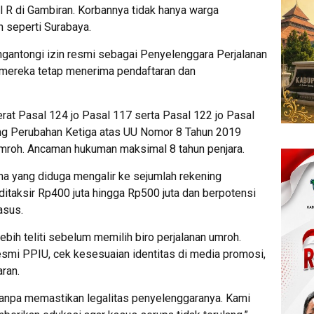
l R di Gambiran. Korbannya tidak hanya warga
ah seperti Surabaya.
ngantongi izin resmi sebagai Penyelenggara Perjalanan
 mereka tetap menerima pendaftaran dan
rat Pasal 124 jo Pasal 117 serta Pasal 122 jo Pasal
g Perubahan Ketiga atas UU Nomor 8 Tahun 2019
mroh. Ancaman hukuman maksimal 8 tahun penjara.
na yang diduga mengalir ke sejumlah rekening
a ditaksir Rp400 juta hingga Rp500 juta dan berpotensi
asus.
ih teliti sebelum memilih biro perjalanan umroh.
esmi PPIU, cek kesesuaian identitas di media promosi,
ran.
tanpa memastikan legalitas penyelenggaranya. Kami