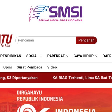
Pencarian
PENDIDIKAN
SOSIAL
PAREKRAF
GAYA HIDUP
DAER
Opini
Surat Pembaca
Video
KA BIAS Terhenti, Lima KA Ikut Terdampak, KAI Daop 7 Ger