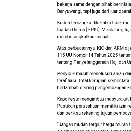
bekerja sama dengan pihak berinisia
Banyuwangi, tapi juga dari luar daer
Kedua tersangka diketahui tidak me
Ibadah Umroh [PPIU]. Meski begitu,
memberangkatkan jamaah.
Atas perbuatannya, KIC dan ARM dije
115 UU Nomor 14 Tahun 2025 tentan
tentang Penyelenggaraan Haji dan U
Penyidik masih menelusuri aliran da
terafiliasi. Total kerugian sementar
bertambah seiring pengembangan k
Kapolresta mengimbau masyarakat leb
Pastikan perusahaan memiliki izin r
dan periksa rekening tujuan pembaya
“Jangan mudah tergiur harga murah 