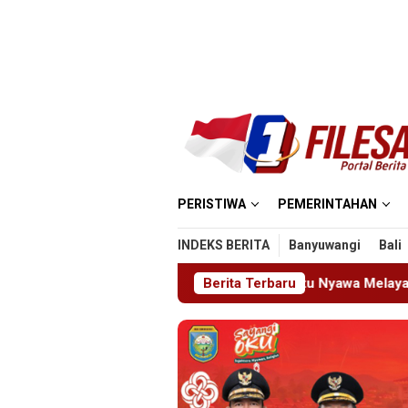
Loncat
ke
konten
PERISTIWA
PEMERINTAHAN
INDEKS BERITA
Banyuwangi
Bali
jid MIN 5 Madiun: Satu Nyawa Melayang, K3 Dipertanyakan
Berita Terbaru