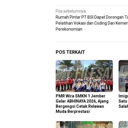
Navigasi
Pos sebelumnya
Rumah Pintar PT BSI Dapat Dorongan 
pos
Pelatihan Vokasi dan Coding Dari Keme
Perekonomian
POS TERKAIT
PMR Wira SMKN 1 Jember
Imig
Gelar ABHINAYA 2026, Ajang
Satu
Bergengsi Cetak Relawan
Sala
Muda Berprestasi