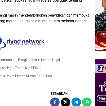
rikan edukasi agar kasus serupa tidak terulang,”
yuwangi masih mengembangkan penyidikan dan membuka
yang merasa dirugikan diminta segera melapor dengan
1 Jamaah
Bongkar Kasus Umroh Ilegal
oh Ilegal Tanpa Izin PPIU
us Paket Umroh Murah Rp23 Juta
SEBARKAN