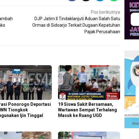
Pos berikutnya
Tambah
DJP Jatim II Tindaklanjuti Aduan Salah Satu
nko
Ormas di Sidoarjo Terkait Dugaan Kepatuhan
Pajak Perusahaan
rasi Ponorogo Deportasi
19 Siswa Sakit Bersamaan,
 WN Tiongkok
Wartawan Sempat Terhalang
hgunakan Ijin Tinggal
Masuk ke Ruang UGD