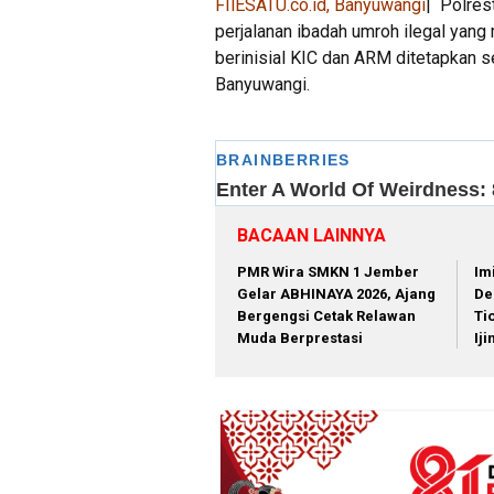
FIlESATU.co.id, Banyuwangi
| Polre
perjalanan ibadah umroh ilegal yan
berinisial KIC dan ARM ditetapkan s
Banyuwangi.
BACAAN LAINNYA
PMR Wira SMKN 1 Jember
Im
Gelar ABHINAYA 2026, Ajang
De
Bergengsi Cetak Relawan
Ti
Muda Berprestasi
Ij