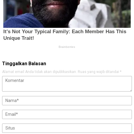
Tinggalkan Balasan
Alamat email Anda tidak akan dipublikasikan.
Ruas yang wajib ditandai
*