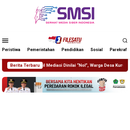
Loncat
ke
konten
Menu
Mobile
Peristiwa
Pemerintahan
Pendidikan
Sosial
Parekraf
“Nol”, Warga Desa Kurup Siap Gelar Aksi ke PT KIT
Berita Terbaru
Pisow