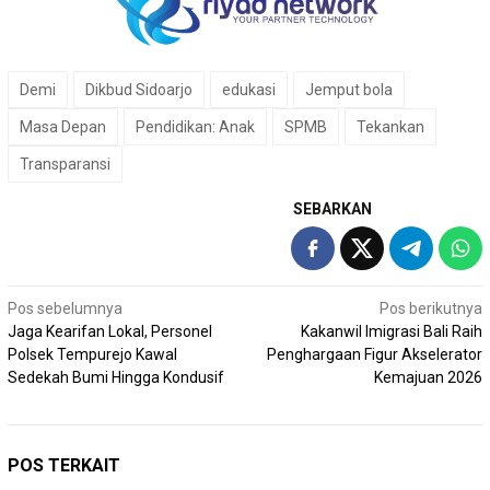
Demi
Dikbud Sidoarjo
edukasi
Jemput bola
Masa Depan
Pendidikan: Anak
SPMB
Tekankan
Transparansi
SEBARKAN
Navigasi
Pos sebelumnya
Pos berikutnya
Jaga Kearifan Lokal, Personel
Kakanwil Imigrasi Bali Raih
pos
Polsek Tempurejo Kawal
Penghargaan Figur Akselerator
Sedekah Bumi Hingga Kondusif
Kemajuan 2026
POS TERKAIT