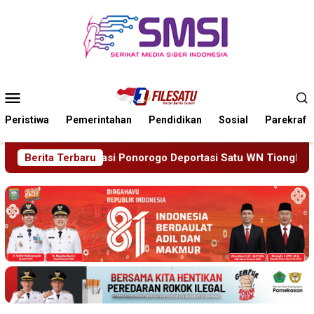
Loncat
ke
konten
Menu
Mobile
Peristiwa
Pemerintahan
Pendidikan
Sosial
Parekraf
rtasi Satu WN Tiongkok Salahgunakan Ijin Tinggal
Berita Terbaru
19 