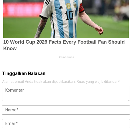
Tinggalkan Balasan
Alamat email Anda tidak akan dipublikasikan.
Ruas yang wajib ditandai
*