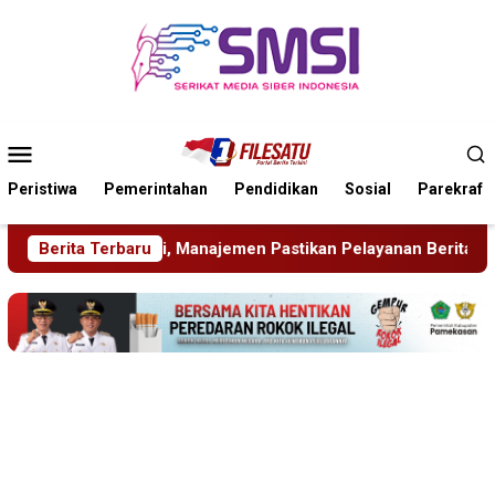
Loncat
ke
konten
Menu
Mobile
Peristiwa
Pemerintahan
Pendidikan
Sosial
Parekraf
astikan Pelayanan Berita Tetap Maksimal
Berita Terbaru
Rudenim Pusa