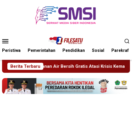
Loncat
ke
konten
Menu
Mobile
Peristiwa
Pemerintahan
Pendidikan
Sosial
Parekraf
Gratis Atasi Krisis Kemarau
Berita Terbaru
Sidang Tipiring, Penjual Mi