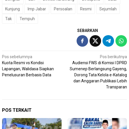
Kunjung
lmp Jabar
Persoalan
Resmi
Sejumlah
Tak
Tempuh
SEBARKAN
Navigasi
Pos sebelumnya
Pos berikutnya
Kuota Resmi vs Kondisi
Audiensi FWS di Komisi I DPRD
pos
Lapangan, Walidasa Siapkan
Sumenep Berlangsung Gayeng,
Penelusuran Berbasis Data
Dorong Tata Kelola e-Katalog
dan Anggaran Publikasi Lebih
Transparan
POS TERKAIT